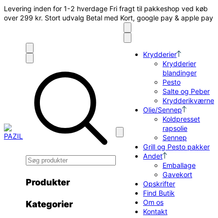
Levering inden for 1-2 hverdage
Fri fragt til pakkeshop ved køb
over 299 kr.
Stort udvalg
Betal med Kort, google pay & apple pay
Krydderier
Krydderier
blandinger
Pesto
Salte og Peber
Krydderikværne
Olie/Sennep
Koldpresset
rapsolie
Sennep
Grill og Pesto pakker
Andet
Emballage
Gavekort
Produkter
Opskrifter
Find Butik
Om os
Kategorier
Kontakt