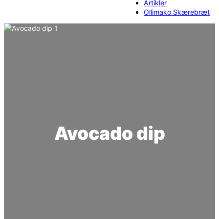
Artikler
Ollimako Skærebræt
Avocado dip