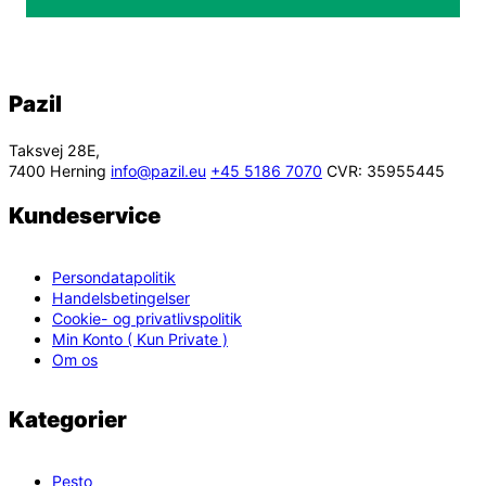
Pazil
Taksvej 28E,
7400 Herning
info@pazil.eu
+45 5186 7070
CVR: 35955445
Kundeservice
Persondatapolitik
Handelsbetingelser
Cookie- og privatlivspolitik
Min Konto ( Kun Private )
Om os
Kategorier
Pesto