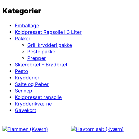
Kategorier
Emballage
Koldpresset Rapsolie i 3 Liter
Pakker
Grill krydderi pakke
Pesto pakke
Prepper
Skærebræt – Brødbræt
Pesto
Krydderier
Salte og Peber
Sennep
Koldpresset rapsolie
Krydderikværne
Gavekort