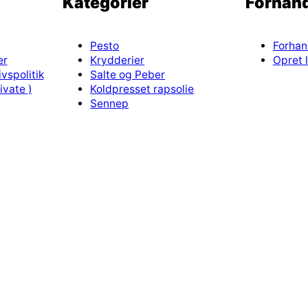
Kategorier
Forhand
Pesto
Forhan
er
Krydderier
Opret l
vspolitik
Salte og Peber
ivate )
Koldpresset rapsolie
Sennep