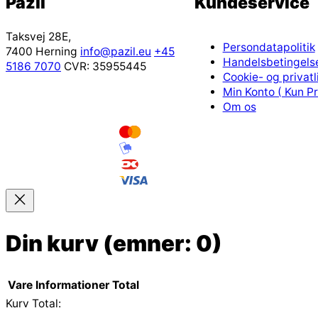
Pazil
Kundeservice
Taksvej 28E,
Persondatapolitik
7400 Herning
info@pazil.eu
+45
Handelsbetingels
5186 7070
CVR: 35955445
Cookie- og privatli
Min Konto ( Kun Pr
Om os
Din kurv
(emner: 0)
Vare
Informationer
Total
Kurv Total: