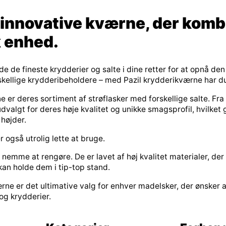
s innovative kværne, der komb
k enhed.
de fineste krydderier og salte i dine retter for at opnå de
orskellige krydderibeholdere – med Pazil krydderikværne har 
e er deres sortiment af strøflasker med forskellige salte. Fra
dvalgt for deres høje kvalitet og unikke smagsprofil, hvilket 
 højder.
 også utrolig lette at bruge.
emme at rengøre. De er lavet af høj kvalitet materialer, der 
 kan holde dem i tip-top stand.
rne er det ultimative valg for enhver madelsker, der ønsker at 
og krydderier.