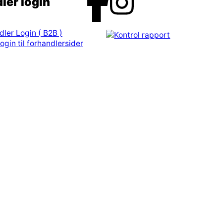
ler login
dler Login ( B2B )
ogin til forhandlersider