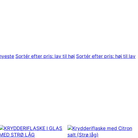
 nyeste
Sortér efter pris: lav til høj
Sortér efter pris: høj til lav