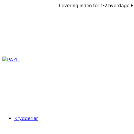
Spring
Levering inden for 1-2 hverdage
F
til
indhold
Krydderier