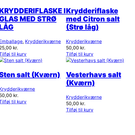
KRYDDERIFLASKE I
Krydderiflaske
GLAS MED STRØ
med Citron salt
LÅG
(Strø låg)
Emballage
,
Krydderikværne
Krydderikværne
25,00
kr.
50,00
kr.
Tilføj til kurv
Tilføj til kurv
Sten salt (Kværn)
Vesterhavs salt
(Kværn)
Krydderikværne
50,00
kr.
Krydderikværne
Tilføj til kurv
50,00
kr.
Tilføj til kurv