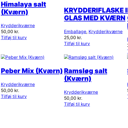
Himalaya salt
KRYDDERIFLASKE I
(Kværn)
GLAS MED KVÆRN
Krydderikværne
50,00
kr.
Emballage
,
Krydderikværne
Tilføj til kurv
25,00
kr.
Tilføj til kurv
Peber Mix (Kværn)
Ramsløg salt
(Kværn)
Krydderikværne
50,00
kr.
Krydderikværne
Tilføj til kurv
50,00
kr.
Tilføj til kurv