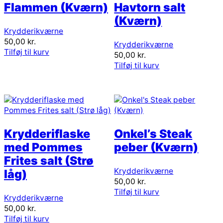
Flammen (Kværn)
Havtorn salt
(Kværn)
Krydderikværne
50,00
kr.
Krydderikværne
Tilføj til kurv
50,00
kr.
Tilføj til kurv
Krydderiflaske
Onkel’s Steak
med Pommes
peber (Kværn)
Frites salt (Strø
Krydderikværne
låg)
50,00
kr.
Tilføj til kurv
Krydderikværne
50,00
kr.
Tilføj til kurv