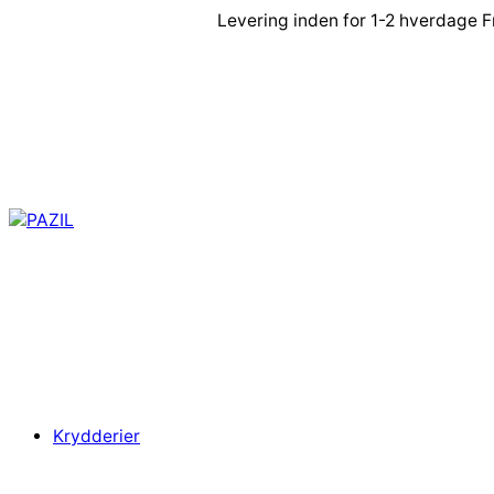
Spring
Levering inden for 1-2 hverdage
F
til
indhold
Krydderier