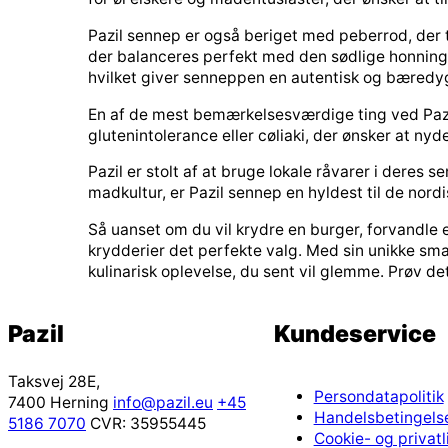
Pazil sennep er også beriget med peberrod, der t
der balanceres perfekt med den sødlige honning,
hvilket giver senneppen en autentisk og bæredyg
En af de mest bemærkelsesværdige ting ved Pazil 
glutenintolerance eller cøliaki, der ønsker at
Pazil er stolt af at bruge lokale råvarer i deres
madkultur, er Pazil sennep en hyldest til de nor
Så uanset om du vil krydre en burger, forvandle e
krydderier det perfekte valg. Med sin unikke smags
kulinarisk oplevelse, du sent vil glemme. Prøv d
Pazil
Kundeservice
Taksvej 28E,
Persondatapolitik
7400 Herning
info@pazil.eu
+45
Handelsbetingels
5186 7070
CVR: 35955445
Cookie- og privatli