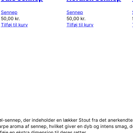
Sennep
Sennep
50,00
kr.
50,00
kr.
Tilføj til kurv
Tilføj til kurv
s øl-sennep, der indeholder en lækker Stout fra det anerkend
rpe aroma af sennep, hvilket giver en dyb og intens smag, d
føje en ekstra dimension til deres retter.