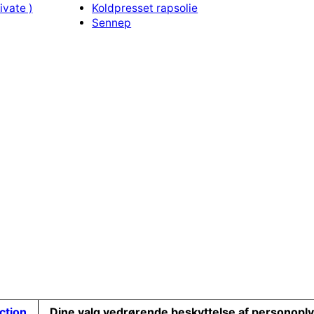
ivate )
Koldpresset rapsolie
Sennep
ection
Dine valg vedrørende beskyttelse af personopl