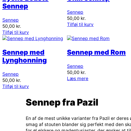
Sennep
Sennep
50,00
kr.
Sennep
Tilføj til kurv
50,00
kr.
Tilføj til kurv
Sennep med
Sennep med Rom
Lynghonning
Sennep
50,00
kr.
Sennep
Læs mere
50,00
kr.
Tilføj til kurv
Sennep fra Pazil
En af de mest unikke varianter fra Pazil er dere
smag af stouten blander sig perfekt med den ska
for øl elskere og madentusiaster, der ønsker at til