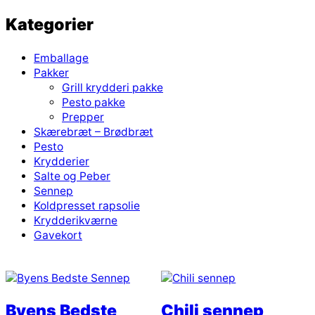
Kategorier
Emballage
Pakker
Grill krydderi pakke
Pesto pakke
Prepper
Skærebræt – Brødbræt
Pesto
Krydderier
Salte og Peber
Sennep
Koldpresset rapsolie
Krydderikværne
Gavekort
Byens Bedste
Chili sennep