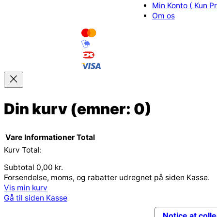
Min Konto ( Kun Pr
Om os
Din kurv
(emner: 0)
Vare
Informationer
Total
Kurv Total:
Varer
Subtotal
0,00 kr.
Forsendelse, moms, og rabatter udregnet på siden Kasse.
i
Vis min kurv
indkøbskurv
Gå til siden Kasse
Notice at coll