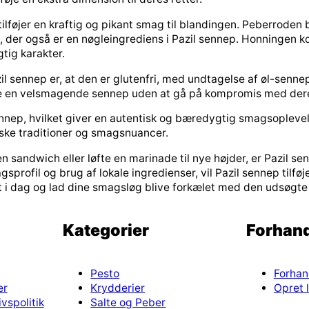
ilføjer en kraftig og pikant smag til blandingen. Peberroden
 der også er en nøgleingrediens i Pazil sennep. Honningen ko
tig karakter.
sennep er, at den er glutenfri, med undtagelse af øl-sennepp
 nyde en velsmagende sennep uden at gå på kompromis med der
 sennep, hvilket giver en autentisk og bæredygtig smagsoplevel
diske traditioner og smagsnuancer.
n sandwich eller løfte en marinade til nye højder, er Pazil 
profil og brug af lokale ingredienser, vil Pazil sennep tilføje 
et i dag og lad dine smagsløg blive forkælet med den udsøgte
Kategorier
Forhand
Pesto
Forhan
er
Krydderier
Opret l
vspolitik
Salte og Peber