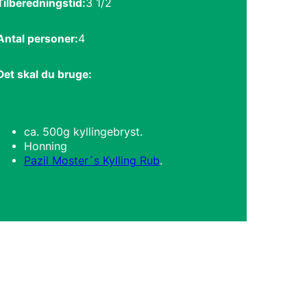
Tilberedningstid:
3 1/2
Antal personer:
4
Det skal du bruge:
ca. 500g kyllingebryst.
Honning
Pazil Moster´s Kylling Rub
.