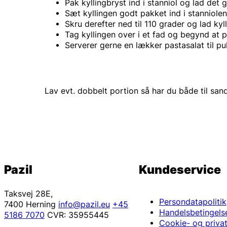
Pak kyllingbryst ind i stanniol og lad det 
Sæt kyllingen godt pakket ind i stanniolen
Skru derefter ned til 110 grader og lad kyll
Tag kyllingen over i et fad og begynd at 
Serverer gerne en lækker pastasalat til pu
Lav evt. dobbelt portion så har du både til sandw
Pazil
Kundeservice
Taksvej 28E,
Persondatapolitik
7400 Herning
info@pazil.eu
+45
Handelsbetingels
5186 7070
CVR: 35955445
Cookie- og privatl