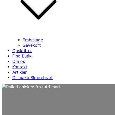
Emballage
Gavekort
Opskrifter
Find Butik
Om os
Kontakt
Artikler
Ollimako Skærebræt