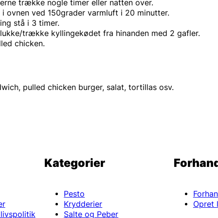
gerne trække nogle timer eller natten over.
 i ovnen ved 150grader varmluft i 20 minutter.
ing stå i 3 timer.
plukke/trække kyllingekødet fra hinanden med 2 gafler.
lled chicken.
ich, pulled chicken burger, salat, tortillas osv.
Kategorier
Forhand
Pesto
Forhan
er
Krydderier
Opret l
ivspolitik
Salte og Peber