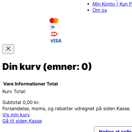
Min Konto ( Kun P
Om os
Din kurv
(emner: 0)
Vare
Informationer
Total
Kurv Total:
Varer
Subtotal
0,00 kr.
Forsendelse, moms, og rabatter udregnet på siden Kasse.
i
Vis min kurv
indkøbskurv
Gå til siden Kasse
Notice at coll