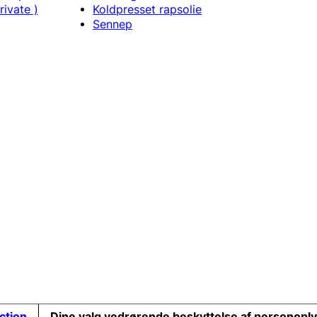
rivate )
Koldpresset rapsolie
Sennep
ection
Dine valg vedrørende beskyttelse af personopl