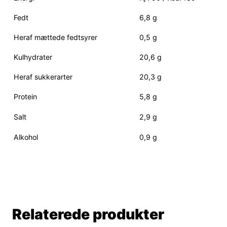
Fedt
6,8 g
Heraf mættede fedtsyrer
0,5 g
Kulhydrater
20,6 g
Heraf sukkerarter
20,3 g
Protein
5,8 g
Salt
2,9 g
Alkohol
0,9 g
Relaterede produkter