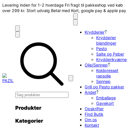
Spring
Levering inden for 1-2 hverdage
Fri fragt til pakkeshop ved køb
til
over 299 kr.
Stort udvalg
Betal med Kort, google pay & apple pay
indhold
Krydderier
Krydderier
blandinger
Pesto
Salte og Peber
Krydderikværne
Olie/Sennep
Koldpresset
rapsolie
Sennep
Grill og Pesto pakker
Andet
Emballage
Gavekort
Produkter
Opskrifter
Find Butik
Om os
Kategorier
Kontakt