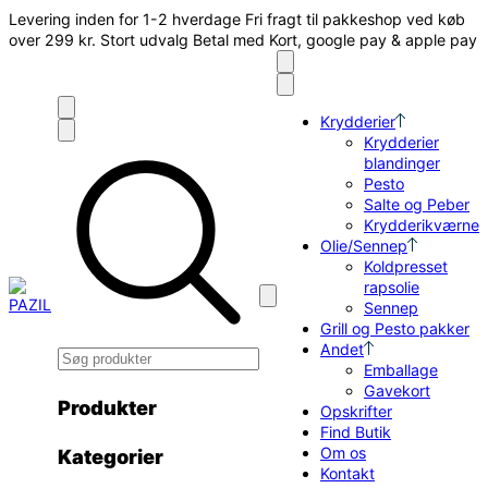
Spring
Levering inden for 1-2 hverdage
Fri fragt til pakkeshop ved køb
til
over 299 kr.
Stort udvalg
Betal med Kort, google pay & apple pay
indhold
Krydderier
Krydderier
blandinger
Pesto
Salte og Peber
Krydderikværne
Olie/Sennep
Koldpresset
rapsolie
Sennep
Grill og Pesto pakker
Andet
Emballage
Gavekort
Produkter
Opskrifter
Find Butik
Om os
Kategorier
Kontakt