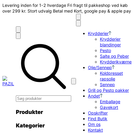
Levering inden for 1-2 hverdage
Fri fragt til pakkeshop ved køb
over 299 kr.
Stort udvalg
Betal med Kort, google pay & apple pay
Krydderier
Krydderier
blandinger
Pesto
Salte og Peber
Krydderikværne
Olie/Sennep
Koldpresset
rapsolie
Sennep
Grill og Pesto pakker
Andet
Emballage
Gavekort
Produkter
Opskrifter
Find Butik
Om os
Kategorier
Kontakt