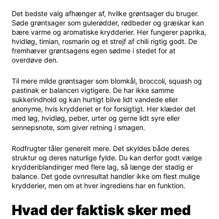
Det bedste valg afhænger af, hvilke grøntsager du bruger.
Søde grøntsager som gulerødder, rødbeder og græskar kan
bære varme og aromatiske krydderier. Her fungerer paprika,
hvidløg, timian, rosmarin og et strejf af chili rigtig godt. De
fremhæver grøntsagens egen sødme i stedet for at
overdøve den.
Til mere milde grøntsager som blomkål, broccoli, squash og
pastinak er balancen vigtigere. De har ikke samme
sukkerindhold og kan hurtigt blive lidt vandede eller
anonyme, hvis krydderiet er for forsigtigt. Her klæder det
med løg, hvidløg, peber, urter og gerne lidt syre eller
sennepsnote, som giver retning i smagen.
Rodfrugter tåler generelt mere. Det skyldes både deres
struktur og deres naturlige fylde. Du kan derfor godt vælge
krydderiblandinger med flere lag, så længe der stadig er
balance. Det gode ovnresultat handler ikke om flest mulige
krydderier, men om at hver ingrediens har en funktion.
Hvad der faktisk sker med