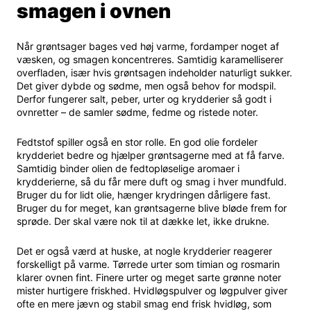
smagen i ovnen
Når grøntsager bages ved høj varme, fordamper noget af
væsken, og smagen koncentreres. Samtidig karamelliserer
overfladen, især hvis grøntsagen indeholder naturligt sukker.
Det giver dybde og sødme, men også behov for modspil.
Derfor fungerer salt, peber, urter og krydderier så godt i
ovnretter – de samler sødme, fedme og ristede noter.
Fedtstof spiller også en stor rolle. En god olie fordeler
krydderiet bedre og hjælper grøntsagerne med at få farve.
Samtidig binder olien de fedtopløselige aromaer i
krydderierne, så du får mere duft og smag i hver mundfuld.
Bruger du for lidt olie, hænger krydringen dårligere fast.
Bruger du for meget, kan grøntsagerne blive bløde frem for
sprøde. Der skal være nok til at dække let, ikke drukne.
Det er også værd at huske, at nogle krydderier reagerer
forskelligt på varme. Tørrede urter som timian og rosmarin
klarer ovnen fint. Finere urter og meget sarte grønne noter
mister hurtigere friskhed. Hvidløgspulver og løgpulver giver
ofte en mere jævn og stabil smag end frisk hvidløg, som