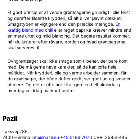
Et godt princip er at vende grøntsagerne grundigt i olie først
og derefter tilsætte krydderi, så alt bliver jævnt dækket.
Smagstypen er vigtigere end den præcise mængde.
En
kraftig blend med chili
eller røget paprika kræver mindre end
en mere urtet og mild blanding. Det bedste resultat kommer,
når du justerer efter råvare, portion og hvad grøntsagerne
skal serveres til.
Ovngrøntsager skal ikke smage som tilbehør, der bare kom
med. De må gerne have karakter, så de kan løfte hele
måltidet. Når krydderi, olie og varme arbejder sammen, får
du grøntsager, der både dufter godt, ser godt ud og smager
af mere. Og det er ofte nok til at gøre en helt almindelig
hverdagsmiddag markant bedre.
Pazil
Taksvej 28E,
7400 Herning
info@pazil.eu
+45 5186 7070
CVR: 35955445