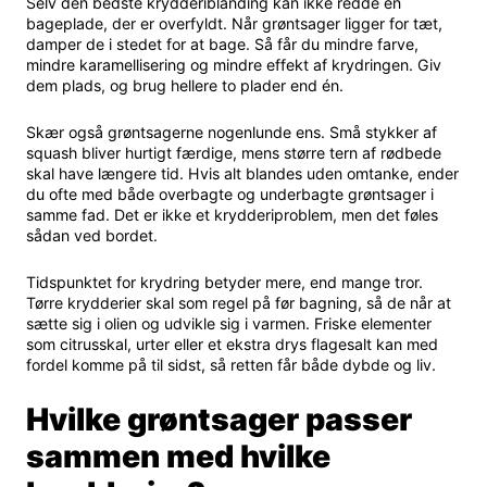
Selv den bedste krydderiblanding kan ikke redde en
bageplade, der er overfyldt. Når grøntsager ligger for tæt,
damper de i stedet for at bage. Så får du mindre farve,
mindre karamellisering og mindre effekt af krydringen. Giv
dem plads, og brug hellere to plader end én.
Skær også grøntsagerne nogenlunde ens. Små stykker af
squash bliver hurtigt færdige, mens større tern af rødbede
skal have længere tid. Hvis alt blandes uden omtanke, ender
du ofte med både overbagte og underbagte grøntsager i
samme fad. Det er ikke et krydderiproblem, men det føles
sådan ved bordet.
Tidspunktet for krydring betyder mere, end mange tror.
Tørre krydderier skal som regel på før bagning, så de når at
sætte sig i olien og udvikle sig i varmen. Friske elementer
som citrusskal, urter eller et ekstra drys flagesalt kan med
fordel komme på til sidst, så retten får både dybde og liv.
Hvilke grøntsager passer
sammen med hvilke