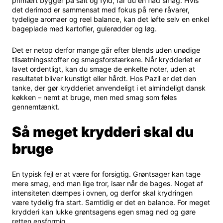
primært bygger på salt og fyld, får du en flad smag. Hvis
det derimod er sammensat med fokus på rene råvarer,
tydelige aromaer og reel balance, kan det løfte selv en enkel
bageplade med kartofler, gulerødder og løg.
Det er netop derfor mange går efter blends uden unødige
tilsætningsstoffer og smagsforstærkere. Når krydderiet er
lavet ordentligt, kan du smage de enkelte noter, uden at
resultatet bliver kunstigt eller hårdt. Hos Pazil er det den
tanke, der gør krydderiet anvendeligt i et almindeligt dansk
køkken – nemt at bruge, men med smag som føles
gennemtænkt.
Så meget krydderi skal du
bruge
En typisk fejl er at være for forsigtig. Grøntsager kan tage
mere smag, end man lige tror, især når de bages. Noget af
intensiteten dæmpes i ovnen, og derfor skal krydringen
være tydelig fra start. Samtidig er det en balance. For meget
krydderi kan lukke grøntsagens egen smag ned og gøre
retten ensformig.