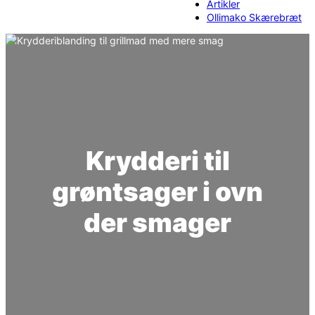
Artikler
Ollimako Skærebræt
Krydderi til
grøntsager i ovn
der smager