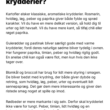
krydderier?
Kartofler elsker klassiske, aromatiske krydderier. Rosmarin,
hvidløg, løg, peber og paprika giver både fylde og sprød
karakter. Vil du have en mere delikat version, så hold dig til
urter og lidt havsalt. Vil du have mere kant, så tilføj chili eller
røget paprika.
Gulerødder og pastinak bliver særligt gode med varme
krydderier, fordi deres naturlige sødme bliver tydelig i ovnen.
Her fungerer paprika, timian, peber og hvidløg rigtig godt.
En anelse chili kan også være flot, men kun hvis den ikke
tager over.
Blomkål og broccoli har brug for lidt mere styring i smagen.
De bliver bedst med krydring, der både giver dybde og
retning, som hvidløg, løg, peber, urter og eventuelt lidt
sennepspræg. Det gør dem mere interessante og giver den
ristede smag noget at spille op imod.
Rødbeder er mere markante i sig selv. Derfor skal krydderiet
ikke være for tungt. Peber, timian, lidt hvidløg og en