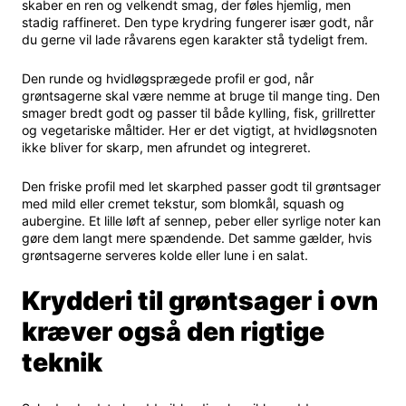
skaber en ren og velkendt smag, der føles hjemlig, men
stadig raffineret. Den type krydring fungerer især godt, når
du gerne vil lade råvarens egen karakter stå tydeligt frem.
Den runde og hvidløgsprægede profil er god, når
grøntsagerne skal være nemme at bruge til mange ting. Den
smager bredt godt og passer til både kylling, fisk, grillretter
og vegetariske måltider. Her er det vigtigt, at hvidløgsnoten
ikke bliver for skarp, men afrundet og integreret.
Den friske profil med let skarphed passer godt til grøntsager
med mild eller cremet tekstur, som blomkål, squash og
aubergine. Et lille løft af sennep, peber eller syrlige noter kan
gøre dem langt mere spændende. Det samme gælder, hvis
grøntsagerne serveres kolde eller lune i en salat.
Krydderi til grøntsager i ovn
kræver også den rigtige
teknik