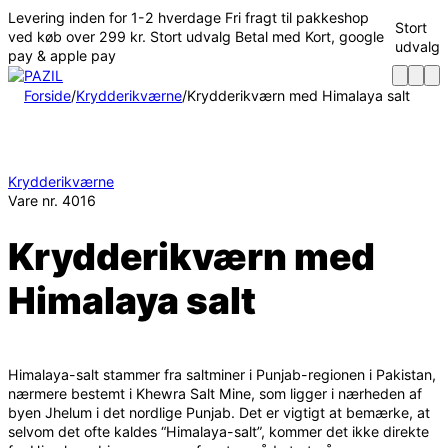
Spring
Levering inden for 1-2 hverdage
Fri fragt til pakkeshop
Stort
til
ved køb over 299 kr.
Stort udvalg
Betal med Kort, google
udvalg
indhold
pay & apple pay
Forside
/
Krydderikværne
/
Krydderikværn med Himalaya salt
Krydderikværne
Vare nr.
4016
Krydderikværn med
Himalaya salt
Himalaya-salt stammer fra saltminer i Punjab-regionen i Pakistan,
nærmere bestemt i Khewra Salt Mine, som ligger i nærheden af
byen Jhelum i det nordlige Punjab. Det er vigtigt at bemærke, at
selvom det ofte kaldes “Himalaya-salt”, kommer det ikke direkte